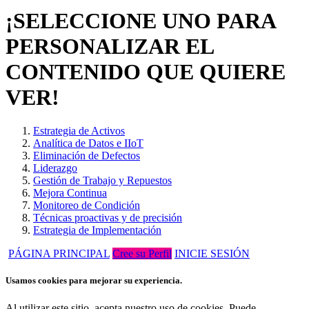
¡SELECCIONE UNO PARA
PERSONALIZAR EL
CONTENIDO QUE QUIERE
VER!
Estrategia de Activos
Analítica de Datos e IIoT
Eliminación de Defectos
Liderazgo
Gestión de Trabajo y Repuestos
Mejora Continua
Monitoreo de Condición
Técnicas proactivas y de precisión
Estrategia de Implementación
PÁGINA PRINCIPAL
Cree su Perfil
INICIE SESIÓN
Usamos cookies para mejorar su experiencia.
Al utilizar este sitio, acepta nuestro uso de cookies. Puede