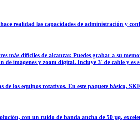
hace realidad las capacidades de administración y con
ares más difíciles de alcanzar. Puedes grabar a su me
n de imágenes y zoom digital. Incluye 3' de cable y es s
s de los equipos rotativos. En este paquete básico, SK
lución, con un ruido de banda ancha de 50 µg, excelent