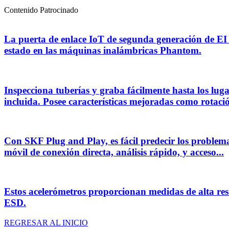
Contenido Patrocinado
La puerta de enlace IoT de segunda generación de EI 
estado en las máquinas inalámbricas Phantom.
Inspecciona tuberías y graba fácilmente hasta los lug
incluida. Posee características mejoradas como rotació
Con SKF Plug and Play, es fácil predecir los problema
móvil de conexión directa, análisis rápido, y acceso...
Estos acelerómetros proporcionan medidas de alta reso
ESD.
REGRESAR AL INICIO