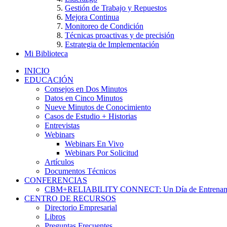
Gestión de Trabajo y Repuestos
Mejora Continua
Monitoreo de Condición
Técnicas proactivas y de precisión
Estrategia de Implementación
Mi Biblioteca
INICIO
EDUCACIÓN
Consejos en Dos Minutos
Datos en Cinco Minutos
Nueve Minutos de Conocimiento
Casos de Estudio + Historias
Entrevistas
Webinars
Webinars En Vivo
Webinars Por Solicitud
Artículos
Documentos Técnicos
CONFERENCIAS
CBM+RELIABILITY CONNECT: Un Día de Entrenam
CENTRO DE RECURSOS
Directorio Empresarial
Libros
Preguntas Frecuentes