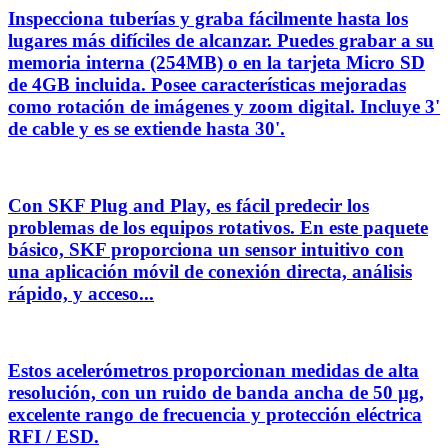
Inspecciona tuberías y graba fácilmente hasta los
lugares más difíciles de alcanzar. Puedes grabar a su
memoria interna (254MB) o en la tarjeta Micro SD
de 4GB incluida. Posee características mejoradas
como rotación de imágenes y zoom digital. Incluye 3'
de cable y es se extiende hasta 30'.
Con SKF Plug and Play, es fácil predecir los
problemas de los equipos rotativos. En este paquete
básico, SKF proporciona un sensor intuitivo con
una aplicación móvil de conexión directa, análisis
rápido, y acceso...
Estos acelerómetros proporcionan medidas de alta
resolución, con un ruido de banda ancha de 50 µg,
excelente rango de frecuencia y protección eléctrica
RFI / ESD.