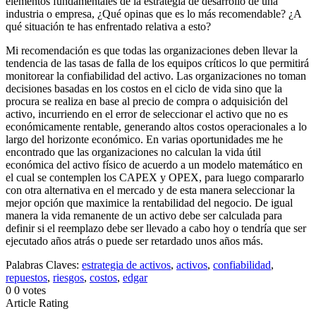
elementos fundamentales de la estrategia de desarrollo de una
industria o empresa, ¿Qué opinas que es lo más recomendable? ¿A
qué situación te has enfrentado relativa a esto?
Mi recomendación es que todas las organizaciones deben llevar la
tendencia de las tasas de falla de los equipos críticos lo que permitirá
monitorear la confiabilidad del activo. Las organizaciones no toman
decisiones basadas en los costos en el ciclo de vida sino que la
procura se realiza en base al precio de compra o adquisición del
activo, incurriendo en el error de seleccionar el activo que no es
económicamente rentable, generando altos costos operacionales a lo
largo del horizonte económico. En varias oportunidades me he
encontrado que las organizaciones no calculan la vida útil
económica del activo físico de acuerdo a un modelo matemático en
el cual se contemplen los CAPEX y OPEX, para luego compararlo
con otra alternativa en el mercado y de esta manera seleccionar la
mejor opción que maximice la rentabilidad del negocio. De igual
manera la vida remanente de un activo debe ser calculada para
definir si el reemplazo debe ser llevado a cabo hoy o tendría que ser
ejecutado años atrás o puede ser retardado unos años más.
Palabras Claves:
estrategia de activos
,
activos
,
confiabilidad
,
repuestos
,
riesgos
,
costos
,
edgar
0
0
votes
Article Rating