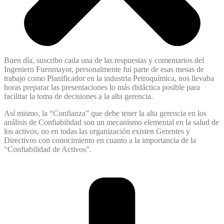
Buen día, suscribo cada una de las respuestas y comentarios del
Ingeniero Fuenmayor, personalmente fui parte de esas mesas de
trabajo como Planificador en la industria Petroquímica, nos llevaba
horas preparar las presentaciones lo más didáctica posible para
facilitar la toma de decisiones a la alta gerencia.
Así mismo, la “Confianza” que debe tener la alta gerencia en los
análisis de Confiabilidad son un mecanismo elemental en la salud de
los activos, no en todas las organización existen Gerentes y
Directivos con conocimiento en cuanto a la importancia de la
“Confiabilidad de Activos”.